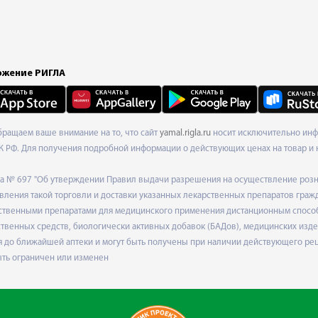
жение РИГЛА
Обращаем ваше внимание на то, что сайт
yamal.rigla.ru
носит исключительно инфо
К РФ. Для получения подробной информации о действующих ценах на товар и 
ода № 697 "Об утверждении Правил выдачи разрешения на осуществление роз
ления такой торговли и доставки указанных лекарственных препаратов граж
твенными препаратами для медицинского применения дистанционным способом
венных средств, биологически активных добавок (БАДов), медицинских издел
 до ближайшей аптеки и могут быть получены при наличии действующего рец
ыть ограничен или изменен