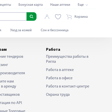
ецепты
Бонусная карта
Наши аптеки
Еще
Корзина
я
Уход за кожей
Сон и бессонница
рам
Работа
ние тендеров
Преимущества работы в
Ригла
зинг
Работа в аптеке
производителя
Работа в офисе
ите нам
 в аренду
Работа в контакт-центре
оставщиков
Охрана труда
тация по API
нные Торговые