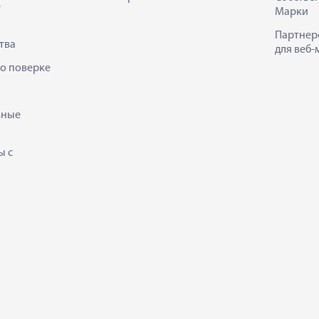
е
Марки
Партнер
тва
для веб-
 о поверке
ьные
ы с