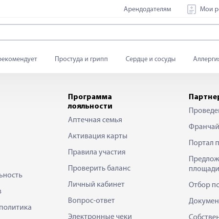
Арендодателям
Мои р
рекомендует
Простуда и грипп
Сердце и сосуды
Аллерги
Программа
Партне
лояльности
Проведе
Аптечная семья
Франчай
Активация карты
Портал 
Правила участия
Предлож
Проверить баланс
площади
ьность
Личный кабинет
Отбор п
в
Вопрос-ответ
Докумен
политика
Электронные чеки
Собстве