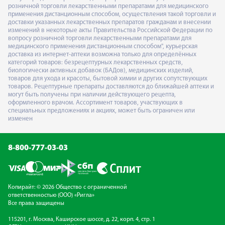
розничной торговли лекарственными препаратами для медицинского
применения дистанционным способом, осуществления такой торговли и
доставки указанных лекарственных препаратов гражданам и внесении
изменений в некоторые акты Правительства Российской Федерации по
вопросу розничной торговли лекарственными препаратами для
медицинского применения дистанционным способом", курьерская
доставка из интернет-аптеки возможна только для определённых
категорий товаров: безрецептурных лекарственных средств,
биологически активных добавок (БАДов), медицинских изделий,
товаров для ухода и красоты, бытовой химии и других сопутствующих
товаров. Рецептурные препараты доставляются до ближайшей аптеки и
могут быть получены при наличии действующего рецепта,
оформленного врачом. Ассортимент товаров, участвующих в
специальных предложениях и акциях, может быть ограничен или
изменен
8-800-777-03-03
Копирайт: © 2026 Общество с ограниченной
ответственностью (ООО) «Ригла»
Все права защищены
115201, г. Москва, Каширское шоссе, д. 22, корп. 4, стр. 1