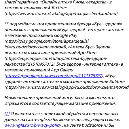
sharePrepath=ag, «Онлайн аптека Ригла: лекарства» в
магазине приложений RuStore
(https://www.rustore.ru/catalog/app/ru.rigla.client.android)
** под мобильными приложениями бренда «Будь здоров!»
понимаются приложения «Будь здоров! - интернет аптека»
в магазине приложений Google Play
(https://play.google.com/store/apps/details?
id=ru.budzdorov.client.android), «Аптека Будь Здоров -
лекарства» в магазине приложений App Store
(https://apps.apple.com/ru/app/аптека-будь-здоров-
лекарства/id1510957012), Будь здоров - интернет аптека» в
магазине приложений App Gallery
(
https://appgallery.huawei.com/#/app/C111528767
), «Будь
здоров! - интернет аптека» в магазине приложений RuStore
(https://www.rustore.ru/catalog/app/ru.budzdorov.client.android
Наименования приложений могут быть изменены, что
отражается в соответствующем магазине приложений.
[2]
Ознакомиться с политикой обработки персональных
данных на сайте rigla.ru Вы можете по следующей ссылке:
www.rigla.ru/c/privacy-policy
, на сайте budzdorov.ru Вы