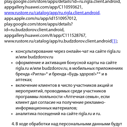
play.google.com/store/apps/details?id=ru.rigla.client.android,
appgallery.huawei.com/app/C110593621,
www.rustore.ru/catalog/app/ru.rigla.client.android,
apps.apple.com/ru/app/id1510957012,
play.google.com/store/apps/details?
id=ru.budzdorov.client.android,
appgallery.huawei.com/#/app/C111528767,
www.rustore.ru/catalog/app/ru.budzdorov.client.android
[1]
;
консультирование через онлайн-чат на сайте rigla.ru
и/или budzdorov.ru
оформление и активация бонусной карты на сайте
rigla.ru и/или budzdorov.ru, в мобильных приложениях
бренда «Ригла»* и бренда «Будь здоров!»** и в
аптеках;
включение клиентов в число участников акций и
мероприятий, проводимых среди участников
программы лояльности «Аптечная семья», если
клиент дал согласие на получение рекламно-
информационных материалов;
аналитика посещений на сайте rigla.ru и ru.
В ходе обработки над персональными данными будут