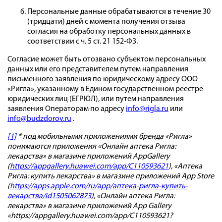
Персональные данные обрабатываются в течение 30
(тридцати) дней с момента получения отзыва
согласия на обработку персональных данных в
соответствии с ч. 5 ст. 21 152-ФЗ.
Согласие может быть отозвано субъектом персональных
данных или его представителем путем направления
письменного заявления по юридическому адресу ООО
«Ригла», указанному в Едином государственном реестре
юридических лиц (ЕГРЮЛ), или путем направления
заявления Операторам по адресу
info@rigla.ru
или
info@budzdorov.ru
.
[1]
* под мобильными приложениями бренда «Ригла»
понимаются приложения «Онлайн аптека Ригла:
лекарства» в магазине приложений AppGallery
(
https://appgallery.huawei.com/app/C110593621
), «Аптека
Ригла: купить лекарства» в магазине приложений App Store
(
https://apps.apple.com/ru/app/аптека-ригла-купить-
лекарства/id1505062873
), «Онлайн аптека Ригла:
лекарства» в магазине приложений App Gallery
«https://appgallery.huawei.com/app/C110593621?