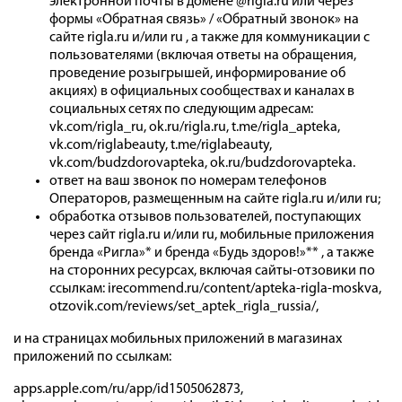
электронной почты в домене @rigla.ru или через
формы «Обратная связь» / «Обратный звонок» на
сайте rigla.ru и/или ru , а также для коммуникации с
пользователями (включая ответы на обращения,
проведение розыгрышей, информирование об
акциях) в официальных сообществах и каналах в
социальных сетях по следующим адресам:
vk.com/rigla_ru, ok.ru/rigla.ru, t.me/rigla_apteka,
vk.com/riglabeauty, t.me/riglabeauty,
vk.com/budzdorovapteka, ok.ru/budzdorovapteka.
ответ на ваш звонок по номерам телефонов
Операторов, размещенным на сайте rigla.ru и/или ru;
обработка отзывов пользователей, поступающих
через сайт rigla.ru и/или ru, мобильные приложения
бренда «Ригла»* и бренда «Будь здоров!»** , а также
на сторонних ресурсах, включая сайты-отзовики по
ссылкам: irecommend.ru/content/apteka-rigla-moskva,
otzovik.com/reviews/set_aptek_rigla_russia/,
и на страницах мобильных приложений в магазинах
приложений по ссылкам:
apps.apple.com/ru/app/id1505062873,