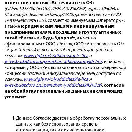
ответственностью «Аптечная сеть О3»
(ОГРН: 1027700465187, ИНН: 7709068298, адрес: 105064, г.
Москва, ул. Земляной Вал, д.42/20, далее по тексту – ООО
«Аптечная сеть О3»)
, совместно именуемым «Операторы»,
а также
юридическим лицам и индивидуальным
предпринимателям, входящим в группу аптечных
сетей «Ригла» и «Будь Здоров!»
, а именно
аффилированным с ООО «Ригла», ООО «Аптечная сеть О3»
лицам
(полный и актуальный перечень доступен по
ссылкам:
www.rigla.ru/c/affilirovannie-lica
и
www.budzdorov.ru/perechen-affilirovannykh-licz
)
и лицам, с
которыми у ООО «Ригла» заключен договор коммерческой
концессии
(полный и актуальный перечень доступен по
ссылкам:
www.rigla.ru/c/yuridicheskie-lica
и
www.budzdorov.ru/perechen-yuridicheskikh-licz
)
,
согласие
на обработку персональных данных на следующих
условиях:
Данное Согласие дается на обработку персональных
данных, как без использования средств
автоматизации, так и с их использованием.