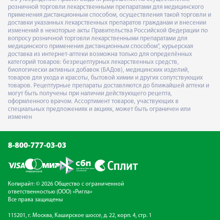
розничной торговли лекарственными препаратами для медицинского
применения дистанционным способом, осуществления такой торговли и
доставки указанных лекарственных препаратов гражданам и внесении
изменений в некоторые акты Правительства Российской Федерации по
вопросу розничной торговли лекарственными препаратами для
медицинского применения дистанционным способом", курьерская
доставка из интернет-аптеки возможна только для определённых
категорий товаров: безрецептурных лекарственных средств,
биологически активных добавок (БАДов), медицинских изделий,
товаров для ухода и красоты, бытовой химии и других сопутствующих
товаров. Рецептурные препараты доставляются до ближайшей аптеки и
могут быть получены при наличии действующего рецепта,
оформленного врачом. Ассортимент товаров, участвующих в
специальных предложениях и акциях, может быть ограничен или
изменен
8-800-777-03-03
Копирайт: © 2026 Общество с ограниченной
ответственностью (ООО) «Ригла»
Все права защищены
115201, г. Москва, Каширское шоссе, д. 22, корп. 4, стр. 1