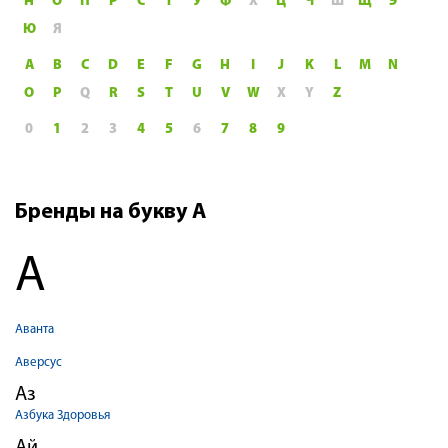
Н
О
П
Р
С
Т
У
Ф
Х
Ц
Ч
Ш
Щ
Э
Ю
Я
A
B
C
D
E
F
G
H
I
J
K
L
M
N
O
P
Q
R
S
T
U
V
W
X
Y
Z
0
1
2
3
4
5
6
7
8
9
Бренды на букву А
А
Аванта
Аверсус
Аз
Азбука Здоровья