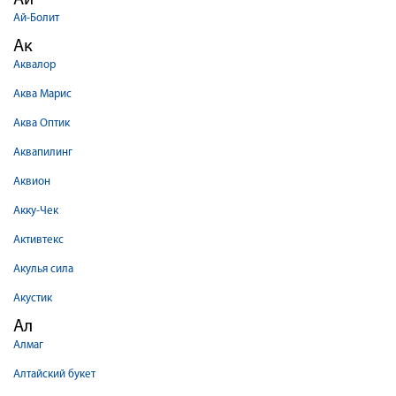
Ай
Ай-Болит
Ак
Аквалор
Аква Марис
Аква Оптик
Аквапилинг
Аквион
Акку-Чек
Активтекс
Акулья сила
Акустик
Ал
Алмаг
Алтайский букет