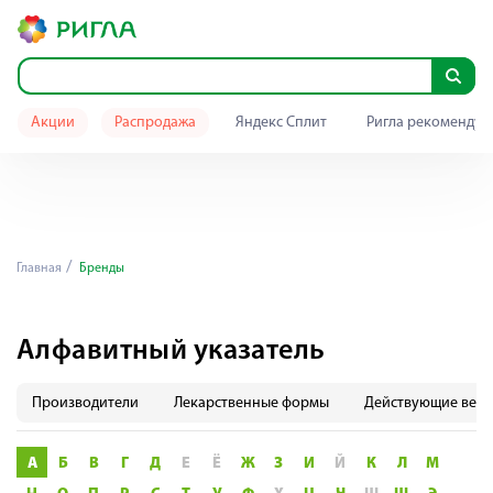
Акции
Распродажа
Яндекс Сплит
Ригла рекомендуе
Главная
Бренды
Алфавитный указатель
Производители
Лекарственные формы
Действующие веще
А
Б
В
Г
Д
Е
Ё
Ж
З
И
Й
К
Л
М