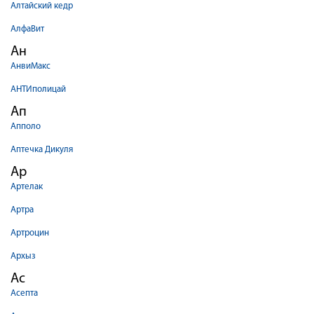
Алтайский кедр
АлфаВит
Ан
АнвиМакс
АНТИполицай
Ап
Апполо
Аптечка Дикуля
Ар
Артелак
Артра
Артроцин
Архыз
Ас
Асепта