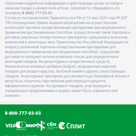
получения подробной информации о действующих ценах на товар и
наличии товара в конкретной аптеке, пожалуйста, обращайтесь по
телефону
8 (800) 777-03-03
Согласно постановлению Правительства РФ от 16 мая 2020 года № 697
"Об утверждении Правил выдачи разрешения на осуществление
розничной торговли лекарственными препаратами для медицинского
применения дистанционным способом, осуществления такой торговли и
доставки указанных лекарственных препаратов гражданам и внесении
изменений в некоторые акты Правительства Российской Федерации по
вопросу розничной торговли лекарственными препаратами для
медицинского применения дистанционным способом", курьерская
доставка из интернет-аптеки возможна только для определённых
категорий товаров: безрецептурных лекарственных средств,
биологически активных добавок (БАДов), медицинских изделий,
товаров для ухода и красоты, бытовой химии и других сопутствующих
товаров. Рецептурные препараты доставляются до ближайшей аптеки и
могут быть получены при наличии действующего рецепта,
оформленного врачом. Ассортимент товаров, участвующих в
специальных предложениях и акциях, может быть ограничен или
изменен
8-800-777-03-03