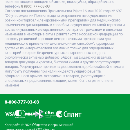
наличии товара в конкретной аптеке, пожалуйста, обращайтесь по
телефону
8 (800) 777-03-03
Согласно постановлению Правительства РФ от 16 мая 2020 года № 697
"Об утверждении Правил выдачи разрешения на осуществление
розничной торговли лекарственными препаратами для медицинского
применения дистанционным способом, осуществления такой торговли и
доставки указанных лекарственных препаратов гражданам и внесении
изменений в некоторые акты Правительства Российской Федерации по
вопросу розничной торговли лекарственными препаратами для
медицинского применения дистанционным способом", курьерская
доставка из интернет-аптеки возможна только для определённых
категорий товаров: безрецептурных лекарственных средств,
биологически активных добавок (БАДов), медицинских изделий,
товаров для ухода и красоты, бытовой химии и других сопутствующих
товаров. Рецептурные препараты доставляются до ближайшей аптеки и
могут быть получены при наличии действующего рецепта,
оформленного врачом. Ассортимент товаров, участвующих в
специальных предложениях и акциях, может быть ограничен или
изменен
8-800-777-03-03
Копирайт: © 2026 Общество с ограниченной
ответственностью (ООО) «Ригла»