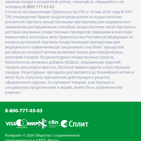
наличии товара в конкретной аптеке, пожалуйста, обращайтесь по
телефону
8 (800) 777-03-03
Согласно постановлению Правительства РФ от 16 мая 2020 года № 697
"Об утверждении Правил выдачи разрешения на осуществление
розничной торговли лекарственными препаратами для медицинского
применения дистанционным способом, осуществления такой торговли и
доставки указанных лекарственных препаратов гражданам и внесении
изменений в некоторые акты Правительства Российской Федерации по
вопросу розничной торговли лекарственными препаратами для
медицинского применения дистанционным способом", курьерская
доставка из интернет-аптеки возможна только для определённых
категорий товаров: безрецептурных лекарственных средств,
биологически активных добавок (БАДов), медицинских изделий,
товаров для ухода и красоты, бытовой химии и других сопутствующих
товаров. Рецептурные препараты доставляются до ближайшей аптеки и
могут быть получены при наличии действующего рецепта,
оформленного врачом. Ассортимент товаров, участвующих в
специальных предложениях и акциях, может быть ограничен или
изменен
8-800-777-03-03
Копирайт: © 2026 Общество с ограниченной
ответственностью (ООО) «Ригла»