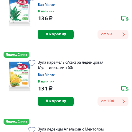
Ван Мелле
В наличии
136
₽
В корзину
от
99
Яндекс Сплит
Зула карамель б/сахара леденцовая
Мультивитамин 60г
Ван Мелле
В наличии
131
₽
В корзину
от
106
Яндекс Сплит
Зула леденцы Апельсин с Ментолом