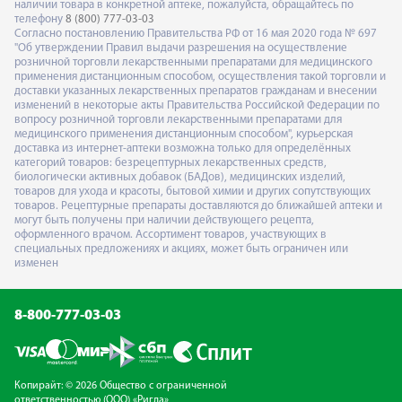
наличии товара в конкретной аптеке, пожалуйста, обращайтесь по
телефону
8 (800) 777-03-03
Согласно постановлению Правительства РФ от 16 мая 2020 года № 697
"Об утверждении Правил выдачи разрешения на осуществление
розничной торговли лекарственными препаратами для медицинского
применения дистанционным способом, осуществления такой торговли и
доставки указанных лекарственных препаратов гражданам и внесении
изменений в некоторые акты Правительства Российской Федерации по
вопросу розничной торговли лекарственными препаратами для
медицинского применения дистанционным способом", курьерская
доставка из интернет-аптеки возможна только для определённых
категорий товаров: безрецептурных лекарственных средств,
биологически активных добавок (БАДов), медицинских изделий,
товаров для ухода и красоты, бытовой химии и других сопутствующих
товаров. Рецептурные препараты доставляются до ближайшей аптеки и
могут быть получены при наличии действующего рецепта,
оформленного врачом. Ассортимент товаров, участвующих в
специальных предложениях и акциях, может быть ограничен или
изменен
8-800-777-03-03
Копирайт: © 2026 Общество с ограниченной
ответственностью (ООО) «Ригла»