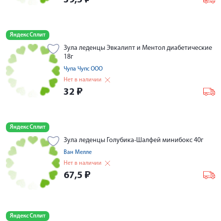
39,5
₽
Яндекс Сплит
Зула леденцы Эвкалипт и Ментол диабетические
18г
Чупа Чупс ООО
Нет в наличии
32
₽
Яндекс Сплит
Зула леденцы Голубика-Шалфей минибокс 40г
Ван Мелле
Нет в наличии
67,5
₽
Яндекс Сплит