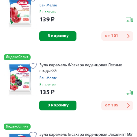
Ван Мелле
В наличии
139
₽
В корзину
от
101
Яндекс Сплит
Зула карамель б/сахара леденцовая Лесные
ягоды 60г
Ван Мелле
В наличии
135
₽
В корзину
от
109
Яндекс Сплит
Зула карамель б/сахара леденцовая Эвкалипт 60г