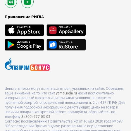
Приложение РИГЛА
Цены в аптеках могут отличаться от цен, указанных на сайте. Обращаем
ваше внимание на то, что сайт
yamal.rigla.ru
носит исключительно
информационный характер и ни при каких условиях не является
публичной офертой, определяемой положениями п. 2 ст. 437 ГК РФ. Для
получения подробной информации о действующих ценах на товар и
наличии товара в конкретной аптеке, пожалуйста, обращайтесь по
телефону
8 (800) 777-03-03
Согласно постановлению Правительства РФ от 16 мая 2020 года № 697
"Об утверждении Правил выдачи разрешения на осуществление
розничной торговли лекарственными препаратами для медицинского