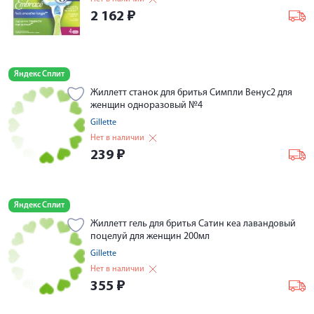
2 162
₽
Яндекс Сплит
Жиллетт станок для бритья Симпли Венус2 для
женщин одноразовый №4
Gillette
Нет в наличии
239
₽
Яндекс Сплит
Жиллетт гель для бритья Сатин кеа лавандовый
поцелуй для женщин 200мл
Gillette
Нет в наличии
355
₽