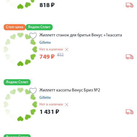
818
₽
Стоп-цена
Яндекс Сплит
Жиллетт станок для бритья Венус +1кассета
Gillette
Нет в наличии
832
749
₽
Яндекс Сплит
Жиллетт кассеты Венус Бриз №2
Gillette
Нет в наличии
1 431
₽