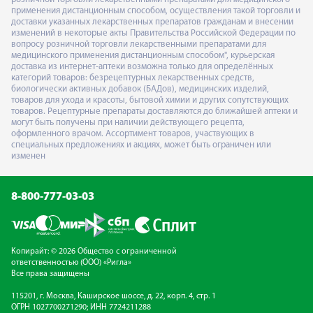
применения дистанционным способом, осуществления такой торговли и
доставки указанных лекарственных препаратов гражданам и внесении
изменений в некоторые акты Правительства Российской Федерации по
вопросу розничной торговли лекарственными препаратами для
медицинского применения дистанционным способом", курьерская
доставка из интернет-аптеки возможна только для определённых
категорий товаров: безрецептурных лекарственных средств,
биологически активных добавок (БАДов), медицинских изделий,
товаров для ухода и красоты, бытовой химии и других сопутствующих
товаров. Рецептурные препараты доставляются до ближайшей аптеки и
могут быть получены при наличии действующего рецепта,
оформленного врачом. Ассортимент товаров, участвующих в
специальных предложениях и акциях, может быть ограничен или
изменен
8-800-777-03-03
Копирайт: © 2026 Общество с ограниченной
ответственностью (ООО) «Ригла»
Все права защищены
115201, г. Москва, Каширское шоссе, д. 22, корп. 4, стр. 1
ОГРН 1027700271290; ИНН 7724211288