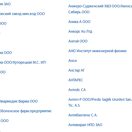
ия ЗАО
Анжеро-Судженский ХФЗ ООО/Авекс
Сибирь ООО
овский завод мин.вод ООО
Аника А ООО
ООО
Анкорс Ко Лтд
о
Анлэй ООО
АНО Институт инженерной физики
ма ООО
Анси
а ООО/Хуторецкая М.С. ИП
Анстар АГ
ООО
АНТАРЕС
Антейс СА
Антеп-Р ООО/Predo Saglik Urunleri San.
Ниармедик Фарма ООО
Tic. A.S.
Оболенское фарм.предприятие
Антибиотиче С.А.
 ООО
Антивирал НПО ЗАО
Д