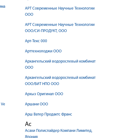
има
АРТ Современные Научные Технологии
ООО
АРТ Современные Научные Технологии
ООО/СИ-ПРОДУКТ, ООО
Арт-Текс 000
Арттехнолоджи ООО
Архангельский водорослевый комбинат
ООО
Архангельский водорослевый комбинат
ООО/БИТ НПО ООО
Архыз Оригинал ООО
 Ve
Аршани ООО
Арш Ватер Продактс Франс
Ас
Асахи Полислайдер Компани Лимитед,
Япония