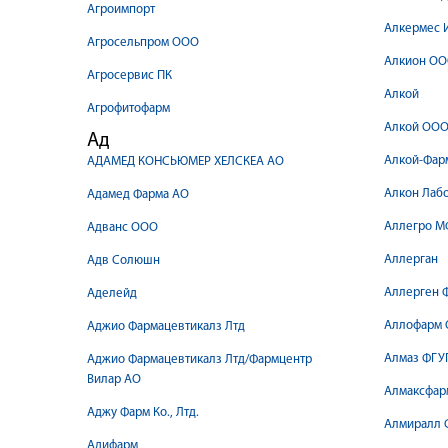
Агроимпорт
Алкермес И
Агросельпром ООО
Алкион О
Агросервис ПК
Алкой
Агрофитофарм
Алкой ОО
Ад
Алкой-Фар
АДАМЕД КОНСЬЮМЕР ХЕЛСКЕА АО
Алкон Лабо
Адамед Фарма АО
Аллегро М
Адванс ООО
Аллерган
Адв Солюшн
Аллерген 
Аделейд
Аллофарм
Аджио Фармацевтикалз Лтд
Алмаз ФГУ
Аджио Фармацевтикалз Лтд/Фармцентр
Вилар АО
Алмаксфар
Аджу Фарм Ко., Лтд.
Алмиралл С
Адифарм