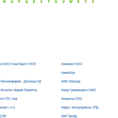
N
O
P
Q
R
S
T
U
V
W
X
Y
Z
м ООО/ ОнкоТаргет ООО
Аммивит ООО
О
АмниШуа
/Балканфарма - Дупница АД
АМО Ирланд
/Ксантис Фарма Лимитед
Амор Гуммиварен ГмбХ
упп ПТС ехф
Аморена ООО
лия С.п.А.
Амрус Энтерпрайзис ЛТД
Д MT
АМТ Трейд