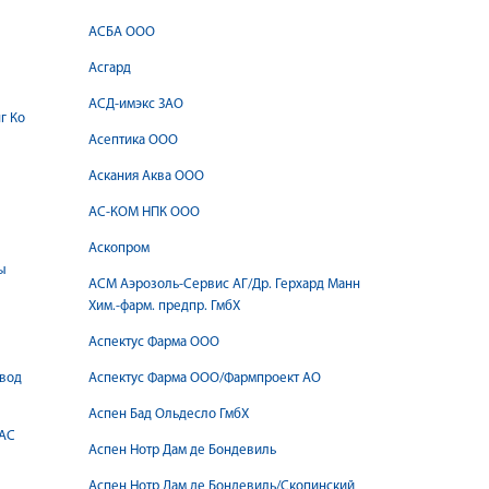
АСБА ООО
Асгард
АСД-имэкс ЗАО
г Ко
Асептика ООО
Аскания Аква ООО
АС-КОМ НПК ООО
Аскопром
ы
АСМ Аэрозоль-Сервис АГ/Др. Герхард Манн
Хим.-фарм. предпр. ГмбХ
Аспектус Фарма ООО
авод
Аспектус Фарма ООО/Фармпроект АО
Аспен Бад Ольдесло ГмбХ
САС
Аспен Нотр Дам де Бондевиль
Аспен Нотр Дам де Бондевиль/Скопинский