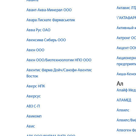
Аванта
Актавис ЛТ
Авант-Аква-Минерал ООО
\"АКТАФАРМ
Авара Лискате Фармасьютик
Активный 
Авва Рус ОАО
Актронг О
Авексима Сибирь ООО
Акцент ОО
Авен ООО
Акционерн
Авен ООО/Биотехноологии НПО ООО
предприят
Авентис Фарма Дойч/Санофи-Авентис
Акша-Кено
Восток
Ал
Аверс НПК
Алайф Мед
Аверсус
АЛАМЕД
АВЗ С-П
Алвилс
Авикомп
Алвилс/Ви
Авис
Алвоген Ф