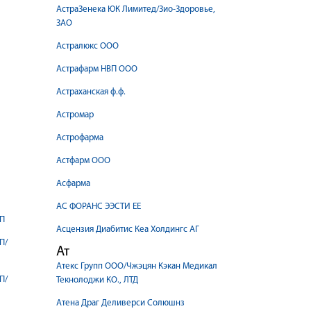
АстраЗенека ЮК Лимитед/Зио-Здоровье,
ЗАО
Астралюкс ООО
Астрафарм НВП ООО
Астраханская ф.ф.
Астромар
Астрофарма
Астфарм ООО
Асфарма
АС ФОРАНС ЭЭСТИ EE
УП
Асцензия Диабитис Кеа Холдингс АГ
П/
Ат
Атекс Групп ООО/Чжэцян Кэкан Медикал
П/
Текнолоджи КО., ЛТД
Атена Драг Деливерси Солюшнз