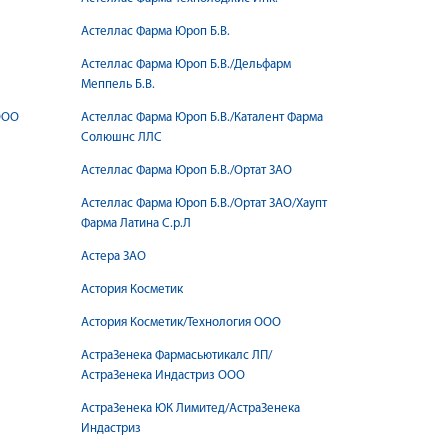
Астеллас Фарма Юроп Б.В.
Астеллас Фарма Юроп Б.В./Дельфарм
Меппель Б.В.
ООО
Астеллас Фарма Юроп Б.В./Каталент Фарма
Солюшнс ЛЛС
Астеллас Фарма Юроп Б.В./Ортат ЗАО
Астеллас Фарма Юроп Б.В./Ортат ЗАО/Хаупт
Фарма Латина С.р.Л
Астера ЗАО
Астория Косметик
Астория Косметик/Технология ООО
АстраЗенека Фармасьютикалс ЛП/
АстраЗенека Индастриз ООО
АстраЗенека ЮК Лимитед/АстраЗенека
Индастриз