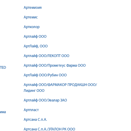
Артемизия
Артемис
Артколор
Артлайф ООО
АртЛайф, ООО
Артлайф ООО/ЛЕКОПТ ООО
Артлайф ООО/Прометеус Фарма ООО
ITED
АртЛайф ООО/Рубин ООО
Артлайф ООО/ФАРМАКОР ПРОДАКШН ООО/
Лидинг ООО
Артлайф ООО/Эвалар ЗАО
Артпласт
Артсана С.п.А.
Артсана С.п.А./ЭТАЛОН РК ООО