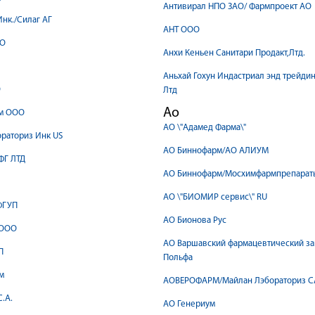
Антивирал НПО ЗАО/ Фармпроект АО
нк./Силаг АГ
АНТ ООО
ОО
Анхи Кеньен Санитари Продакт,Лтд.
Аньхай Гохун Индастриал энд трейдин
О
Лтд
Ао
м ООО
АО \"Адамед Фарма\"
раториз Инк US
АО Биннофарм/АО АЛИУМ
ФГ ЛТД
АО Биннофарм/Мосхимфармпрепарат
АО \"БИОМИР сервис\" RU
ФГУП
АО Бионова Рус
 ООО
АО Варшавский фармацевтический з
П
Польфа
м
АОВЕРОФАРМ/Майлан Лэбораториз 
.А.
АО Генериум