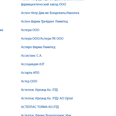
фармацевтический завод ООО
Аспен Нотр Дам ме Бондевиль/Нанолек
Аспен Фарма Трейдинг Лимитед
ки
Аспера ООО
Аспера ООО/Аспера ПК ООО
Аспиро Фарма Лимитед
Ассистанс С.А.
Ассоциация АЗТ
Астарта НПО
Астед ООО
Астеллас Ирланд Ко. ЛТД
Астеллас Ирланд Ко. ЛТД/ АО Ортат
АСТЕЛЛАС ТОЯМА КО.ЛТД
Астеллас Фарма Технолоджис Инк.