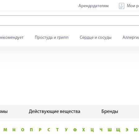
Арендодателям
Мои р
рекомендует
Простуда и грипп
Сердце и сосуды
Аллерги
рмы
Действующие вещества
Бренды
М
Н
О
П
Р
С
Т
У
Ф
Х
Ц
Ч
Ш
Щ
Э
Ю