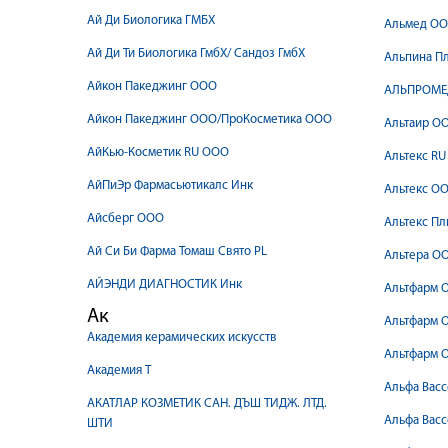
Ай Ди Биологика ГМБХ
Альмед О
Ай Ди Ти Биологика ГмбХ/ Сандоз ГмбХ
Альпина П
Айкон Пакеджинг ООО
АЛЬПРОМЕ
Айкон Пакеджинг ООО/ПроКосметика ООО
Альтаир О
АйКью-Косметик RU ООО
Альтекс R
АйПиЭр Фармасьютикалс Инк
Альтекс О
Айсберг ООО
Альтекс Пл
Ай Си Би Фарма Томаш Свято PL
Альтера О
АЙЭНДИ ДИАГНОСТИК Инк
Альтфарм 
Ак
Альтфарм 
Академия керамических искусств
Альтфарм 
Академия Т
Альфа Васс
АКАТЛАР КОЗМЕТИК САН. ДЪШ ТИДЖ. ЛТД.
Альфа Васс
ШТИ