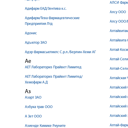
АЛСИ Фарм
Адифарм ЕАД/Зентива к.с.
Алсу ООО
Адифарм/Тева Фармацевтические
Алсу ООО/
Предприятия Лтд
Алтайвита
Адонис
Алтайвита
Адъютор ЗАО
Алтай Косм
Адэр Фармасьютиклс С.р.л./Берлин-Хеми АГ
Алтай Сел
Ае
АЕТ Лабораториз Прайвет Лимитед
Алтай-Сел
АЕТ Лабораториз Прайвет Лимитед/
Алтайская
Хемофарм А.Д
Алтайский 
Аз
Алтайский 
Азарт ЗАО
Алтайский
Азбука трав ООО
Алтайский 
А Зет ООО
Алтай-Фар
Азиенде Кимике Риуните