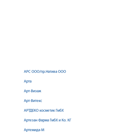
АРС ООО/пр.Натива ООО
Арта
Арт-Визаж
Арт-Витекс
АРТДЕКО косметик ГмбХ
Артезан Фарма ГмбХ и Ко. КГ
Артемида-М