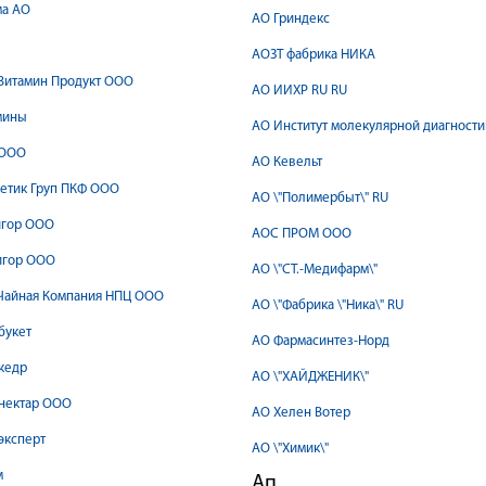
а АО
АО Гриндекс
АОЗТ фабрика НИКА
Витамин Продукт ООО
АО ИИХР RU RU
мины
АО Институт молекулярной диагности
 ООО
АО Кевельт
етик Груп ПКФ ООО
АО \"Полимербыт\" RU
игор ООО
АОС ПРОМ ООО
игор ООО
АО \"СТ.-Медифарм\"
 Чайная Компания НПЦ ООО
АО \"Фабрика \"Ника\" RU
букет
АО Фармасинтез-Норд
кедр
АО \"ХАЙДЖЕНИК\"
 нектар ООО
АО Хелен Вотер
эксперт
АО \"Химик\"
м
Ап