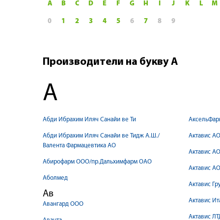
A
B
C
D
E
F
G
H
I
J
K
L
M
0
1
2
3
4
5
6
7
8
9
Производители на букву А
А
Абди Ибрахим Иляч Санайи ве Ти
АксельФар
Абди Ибрахим Иляч Санайи ве Тидж А.Ш./
Актавис А
Валента Фармацевтика АО
Актавис АО
Абирофарм ООО/пр.Дальхимфарм ОАО
Актавис АО
Аболмед
Актавис Гр
Ав
Актавис Ита
Авангард ООО
Актавис ЛТ