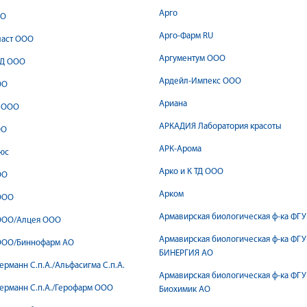
Арго
ОО
Арго-Фарм RU
ласт ООО
Аргументум ООО
Д ООО
Ардейл-Импекс ООО
ОО
Ариана
U ООО
АРКАДИЯ Лаборатория красоты
ОО
АРК-Арома
юс
Арко и К ТД ООО
ОО
Арком
ООО
Армавирская биологическая ф-ка ФГ
ООО/Алцея ООО
Армавирская биологическая ф-ка ФГУ
ООО/Биннофарм АО
БИНЕРГИЯ АО
ерманн С.п.А./Альфасигма С.п.А.
Армавирская биологическая ф-ка ФГУ
ерманн С.п.А./Герофарм ООО
Биохимик АО