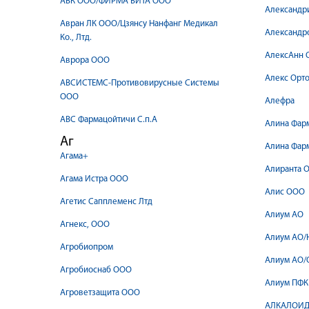
АВК ООО/ФИРМА ВИТА ООО
Александр
Авран ЛК ООО/Цзянсу Нанфанг Медикал
Александр
Ко., Лтд.
АлексАнн 
Аврора ООО
Алекс Орт
АВСИСТЕМС-Противовирусные Системы
ООО
Алефра
АВС Фармацойтичи С.п.А
Алина Фар
Аг
Алина Фарм
Агама+
Алиранта 
Агама Истра ООО
Алис ООО
Агетис Сапплеменс Лтд
Алиум АО
Агнекс, ООО
Алиум АО/
Агробиопром
Алиум АО/
Агробиоснаб ООО
Алиум ПФК
Агроветзащита ООО
АЛКАЛОИ