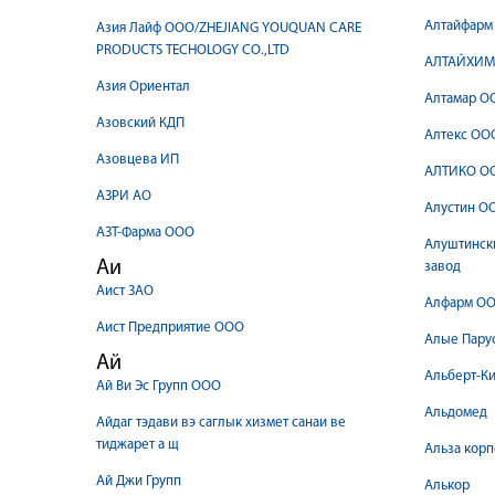
Алтайфарм
Азия Лайф ООО/ZHEJIANG YOUQUAN CARE
PRODUCTS TECHOLOGY CO.,LTD
АЛТАЙХИМ
Азия Ориентал
Алтамар О
Азовский КДП
Алтекс ОО
Азовцева ИП
АЛТИКО О
АЗРИ АО
Алустин О
АЗТ-Фарма ООО
Алуштинск
Аи
завод
Аист ЗАО
Алфарм О
Аист Предприятие ООО
Алые Пару
Ай
Альберт-К
Ай Ви Эс Групп ООО
Альдомед
Айдаг тэдави вэ саглык хизмет санаи ве
тиджарет а щ
Альза кор
Ай Джи Групп
Алькор