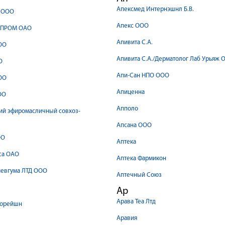
Апексмед Интернэшнл Б.В.
 ООО
Апекс ООО
ПРОМ ОАО
Апивита С.А.
ОО
Апивита С.А./Дерматолог Лаб Урьяж 
О
Апи-Сан НПО ООО
ОО
Апиценна
ОО
Апполо
ий эфиромасличный совхоз-
Апсана ООО
ОО
Аптека
са ОАО
Аптека Фармикон
иевгума ЛТД ООО
Аптечный Союз
Ар
Арава Теа Лтд
порейшн
Аравия