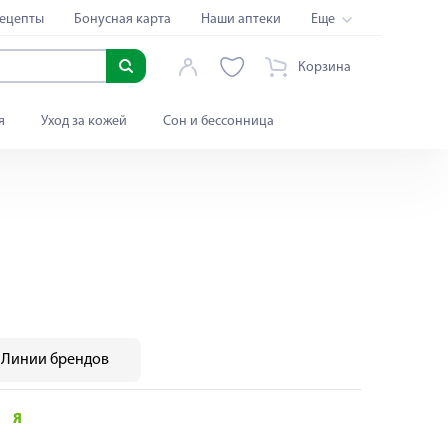
ецепты
Бонусная карта
Наши аптеки
Еще
Корзина
я
Уход за кожей
Сон и бессонница
Линии брендов
Я