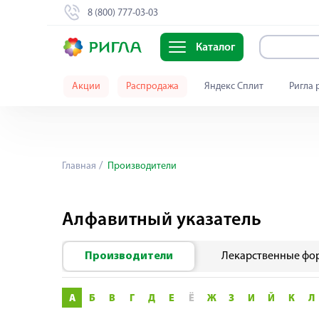
8 (800) 777-03-03
Каталог
Акции
Распродажа
Яндекс Сплит
Ригла 
Главная
Производители
Алфавитный указатель
Производители
Лекарственные фо
А
Б
В
Г
Д
Е
Ё
Ж
З
И
Й
К
Л