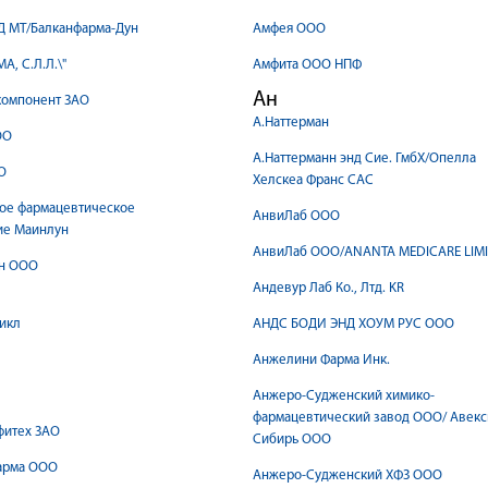
Д MT/Балканфарма-Дун
Амфея ООО
А, С.Л.Л.\"
Амфита ООО НПФ
Ан
компонент ЗАО
А.Наттерман
ОО
А.Наттерманн энд Сие. ГмбХ/Опелла
О
Хелскеа Франс САС
ое фармацевтическое
АнвиЛаб ООО
ие Маинлун
АнвиЛаб ООО/ANANTA MEDICARE LIM
н ООО
Андевур Лаб Ко., Лтд. KR
икл
АНДС БОДИ ЭНД ХОУМ РУС ООО
Анжелини Фарма Инк.
Анжеро-Судженский химико-
фармацевтический завод ООО/ Авексима
фитех ЗАО
Сибирь ООО
арма ООО
Анжеро-Судженский ХФЗ ООО