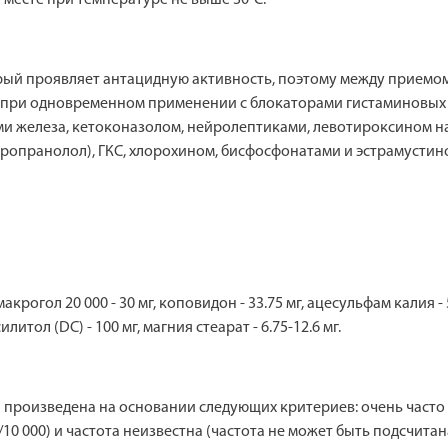
орый проявляет антацидную активность, поэтому между приемо
о при одновременном применении с блокаторами гистаминовых
ми железа, кетоконазолом, нейролептиками, левотироксином 
ропранолол), ГКС, хлорохином, бисфосфонатами и эстрамустин
крогол 20 000 - 30 мг, коповидон - 33.75 мг, ацесульфам калия - 
илитол (DC) - 100 мг, магния стеарат - 6.75-12.6 мг.
оизведена на основании следующих критериев: очень часто (≥1/
<1/10 000) и частота неизвестна (частота не может быть подсчит