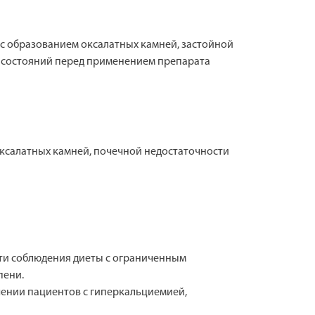
с образованием оксалатных камней, застойной
и состояний перед применением препарата
ксалатных камней, почечной недостаточности
ости соблюдения диеты с ограниченным
пени.
ечении пациентов с гиперкальциемией,