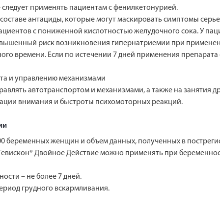
е следует применять пациентам с фенилкетонурией.
 составе антациды, которые могут маскировать симптомы серь
циентов с пониженной кислотностью желудочного сока. У пац
овышенный риск возникновения гипернатриемии при применен
ного времени. Если по истечении 7 дней применения препарат
рта и управлению механизмами
правлять автотранспортом и механизмами, а также на занятия
ации внимания и быстроты психомоторных реакций.
ии
00 беременных женщин и объем данных, полученных в постреги
Гевискон® Двойное Действие можно применять при беременнос
сти – не более 7 дней.
ериод грудного вскармливания.