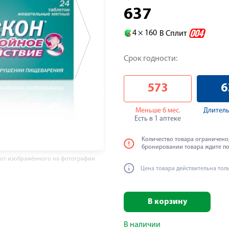
637
4 ×
160
В Сплит
Срок годности:
573
6
Меньше 6 мес.
Длитель
Есть в 1 аптеке
Количество товара ограничено,
бронировании товара ждите п
 от изображённого на фотографии
Цена товара действительна тол
В корзину
В наличии