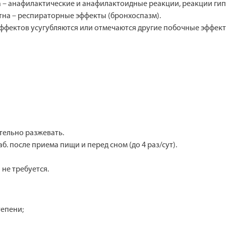
а – анафилактические и анафилактоидные реакции, реакции гип
тна – респираторные эффекты (бронхоспазм).
ффектов усугубляются или отмечаются другие побочные эффекты
тельно разжевать.
б. после приема пищи и перед сном (до 4 раз/сут).
не требуется.
тепени;