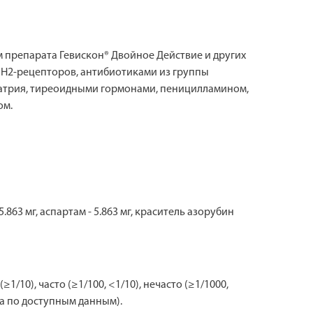
м препарата Гевискон® Двойное Действие и других
 Н2-рецепторов, антибиотиками из группы
натрия, тиреоидными гормонами, пеницилламином,
ом.
5.863 мг, аспартам - 5.863 мг, краситель азорубин
10), часто (≥1/100, <1/10), нечасто (≥1/1000,
ана по доступным данным).