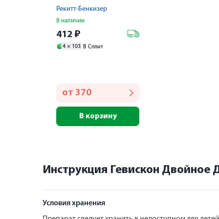
Рекитт-Бенкизер
В наличии
412
₽
4 ×
103
В Сплит
от
370
В корзину
Инструкция Гевискон Двойное 
Условия хранения
Препарат следует хранить в недоступном для детей