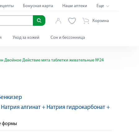
ецепты
Бонусная карта
Наши аптеки
Еще
Корзина
я
Уход за кожей
Сон и бессонница
он Двойное Действие мята таблетки жевательные №24
Бенкизер
:
Натрия алгинат + Натрия гидрокарбонат +
е формы