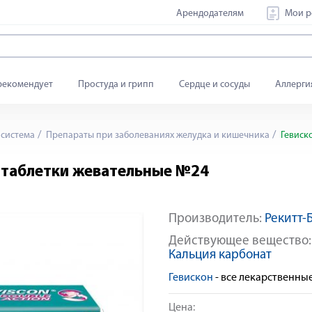
Арендодателям
Мои р
рекомендует
Простуда и грипп
Сердце и сосуды
Аллерги
система
Препараты при заболеваниях желудка и кишечника
Гевиск
 таблетки жевательные №24
Производитель:
Рекитт-
Яндекс Сплит
Действующее вещество
Кальция карбонат
Гевискон
- все лекарственны
Цена: