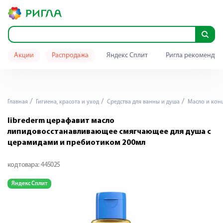
Акции
Распродажа
Яндекс Сплит
Ригла рекомендуе
Главная
Гигиена, красота и уход
Средства для ванны и душа
Масло и конц
librederm церафавит масло
липидовосстанавливающее смягчающее для душа с
церамидами и пребиотиком 200мл
код товара:
445025
Яндекс Сплит