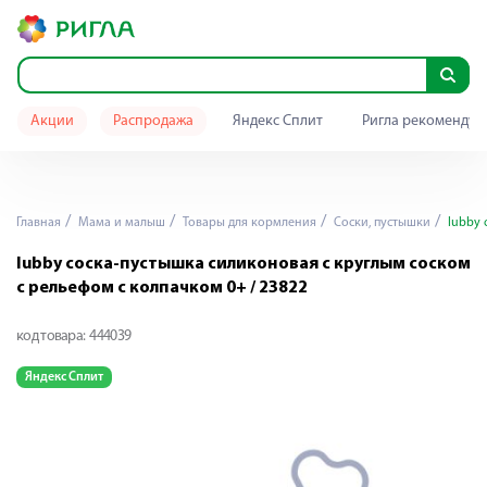
Акции
Распродажа
Яндекс Сплит
Ригла рекомендуе
Главная
Мама и малыш
Товары для кормления
Cоски, пустышки
lubby 
lubby соска-пустышка силиконовая с круглым соском
с рельефом с колпачком 0+ / 23822
код товара:
444039
Яндекс Сплит