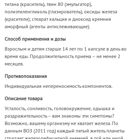
титана (краситель), твин 80 (эмульгатор),
полиэтиленгликоль (глазирователь), оксиды железа
(красители); стеарат кальция и диоксид кремния
аморфный (агенты антислеживающие).
Способ применения и дозы
Взрослым и детям старше 14 лет по 1 капсуле в день во
время еды. Продолжительность приема – не менее 2
месяцев.
Противопоказания
Индивидуальная непереносимость компонентов.
Описание товара
Усталость, сонливость, головокружение, одышка и
раздражительность – вам знакомы эти симптомы?
Возможно, вашему организму не хватает железа. По
данным ВОЗ (2011 год) каждый пятый житель планеты
страдает железодефицитной анемией, в той или иной