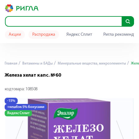
Акции
Распродажа
Яндекс Сплит
Ригла рекомендуе
Главная
Витамины и БАДы
Минеральные вещества, микроэлементы
Желе
Железа хелат капс. №60
код товара:
108508
-15%
-
+кешбэк 5% бонусами
+
Яндекс Сплит
Я