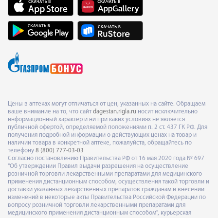
Цены в аптеках могут отличаться от цен, указанных на сайте. Обращаем
ваше внимание на то, что сайт
dagestan.rigla.ru
носит исключительно
информационный характер и ни при каких условиях не является
публичной офертой, определяемой положениями п. 2 ст. 437 ГК РФ. Для
получения подробной информации о действующих ценах на товар и
наличии товара в конкретной аптеке, пожалуйста, обращайтесь по
телефону
8 (800) 777-03-03
Согласно постановлению Правительства РФ от 16 мая 2020 года № 697
"Об утверждении Правил выдачи разрешения на осуществление
розничной торговли лекарственными препаратами для медицинского
применения дистанционным способом, осуществления такой торговли и
доставки указанных лекарственных препаратов гражданам и внесении
изменений в некоторые акты Правительства Российской Федерации по
вопросу розничной торговли лекарственными препаратами для
медицинского применения дистанционным способом", курьерская