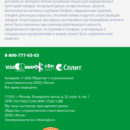
доставка из интернет-аптеки возможна только для определённых
категорий товаров: безрецептурных лекарственных средств,
биологически активных добавок (БАДов), медицинских изделий,
товаров для ухода и красоты, бытовой химии и других сопутствующих
товаров. Рецептурные препараты доставляются до ближайшей аптеки и
могут быть получены при наличии действующего рецепта,
оформленного врачом. Ассортимент товаров, участвующих в
специальных предложениях и акциях, может быть ограничен или
изменен
8-800-777-03-03
Копирайт: © 2026 Общество с ограниченной
ответственностью (ООО) «Ригла»
Все права защищены
115201, г. Москва, Каширское шоссе, д. 22, корп. 4, стр. 1
ОГРН 1027700271290; ИНН 7724211288
Юр. лицо, которому принадлежит домен:
Общество с ограниченной ответственностью
(ООО) «Ригла»
Электронная почта:
info@rigla.ru