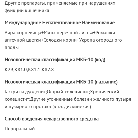
Другие препараты, применяемые при нарушениях
функции кишечника
Международное Непатентованное Наименование
Аира корневища+Мяты перечной листья+Ромашки
аптечной цветки+Солодки корни+Укропа огородного
плоды
Нозологическая классификация МКБ-10 (код)
K29;K81.0;K81.1;K82.8
Нозологическая классификация МКБ-10 (название)
Гастрит и дуоденит;Острый холецистит;Хронический
холецистит;Другие уточненные болезни желчного пузыря
и пузырного протока (в т.ч. дискинезия)
Способ введения лекарственного средства
Пероральный