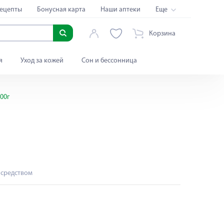
ецепты
Бонусная карта
Наши аптеки
Еще
Корзина
я
Уход за кожей
Сон и бессонница
00г
 средством