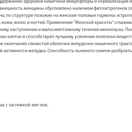
поддержанию здоровой кишечной микрофлоры и нормализации м
и внешность женщины обусловлено наличием фитоэстрогенов (
ьна, по структуре похожие на женские половые гормоны эстрог
 кожи, волос и ногтей. Применение "Женской красоты" сглажи
днему наступлению и малосимптомному течению менопаузы. П
ан клеток и способствуют лучшему усвоению полезных вещест
е окончания слизистой оболочки желудочно-кишечного тракта
 активности желудка. Способность льняного семени разбухать
ак с застежкой зип-лок.