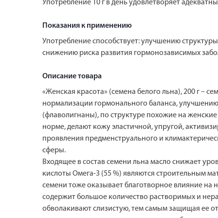
Употребление 10 г в день удовлетворяет адекватны
Показания к применению
Употребление способствует: улучшению структуры
снижению риска развития гормонозависимых забо
Описание товара
«Женская красота» (семена белого льна), 200 г – 
нормализации гормонального баланса, улучшению 
(флаволигнаны), по структуре похожие на женски
норме, делают кожу эластичной, упругой, активиз
проявления предменструального и климактеричес
сферы.
Входящее в состав семени льна масло снижает ур
кислоты Омега-3 (55 %) являются строительным ма
семени тоже оказывает благотворное влияние на н
содержит большое количество растворимых и нера
обволакивают слизистую, тем самым защищая ее от