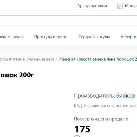
Арендодателям
Мои р
рекомендует
Простуда и грипп
Сердце и сосуды
Аллерги
кое питание, снижение веса
Женская красота семена льна порошок 2
рошок 200г
Производитель:
Биокор
БАД. Не является лекарственным
Последняя цена продажи
175