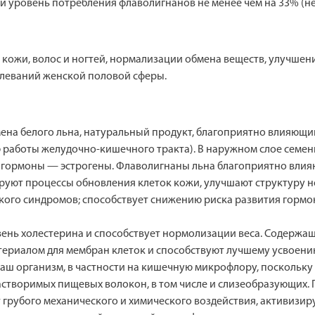
й уровень потребления флаволигнанов не менее чем на 33% (не 
 кожи, волос и ногтей, нормализации обмена веществ, улучше
леваний женской половой сферы.
семена белого льна, натуральный продукт, благоприятно влияющ
работы желудочно-кишечного тракта). В наружном слое семен
е гормоны — эстрогены. Флаволигнаны льна благоприятно влия
ируют процессы обновления клеток кожи, улучшают структуру 
кого синдромов; способствует снижению риска развития горм
овень холестерина и способствует нормолизации веса. Содерж
териалом для мембран клеток и способствуют лучшему усвоени
аш организм, в частности на кишечную микрофлору, поскольку
створимых пищевых волокон, в том числе и слизеобразующих. 
 грубого механического и химического воздействия, активизир