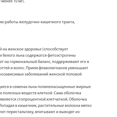
менее 10 мг).
нию работы желудочно-кишечного тракта,
ий на женское здоровье (способствует
и белого льна содержатся фитоэстрогены
ют на гормональный баланс, поддерживают его в
ногтей и волос. Прием флаволигнанов уменьшает
онозависимых заболеваний женской половой
ащиеся в семенах льна полиненасыщенные жирные
ю полезных веществ клеткой. Сама оболочка
 является стопроцентной клетчаткой. Оболочка
Попадая в кишечник, растительные волокна мягко
уют перистальтику, впитывают и выводят из