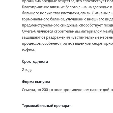
организма вредные вещества, что способствует 
Благоприятное влияние белого льна на здоровье 
большого количества клетчатки, слизи. Лигнаны л
гормонального баланса, улучшению внешнего вида
предменструального синдрома, способствует поз
Омега-6 являются строительным материалом мембр
защищают от раздражения чувствительные нервны
процессов, особенно при повышенной секреторной
эффект.
Срок годности
2 года
Форма выпуска
Семена, по 200 г в полипропиленовом пакете дой-п
Термолабильный препарат