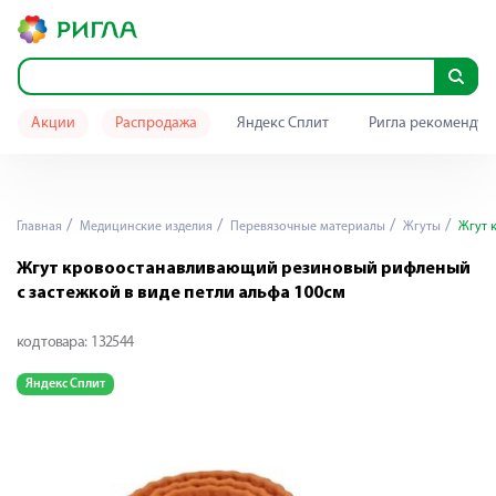
Акции
Распродажа
Яндекс Сплит
Ригла рекомендуе
Главная
Медицинские изделия
Перевязочные материалы
Жгуты
Жгут к
Жгут кровоостанавливающий резиновый рифленый
с застежкой в виде петли альфа 100см
код товара:
132544
Яндекс Сплит