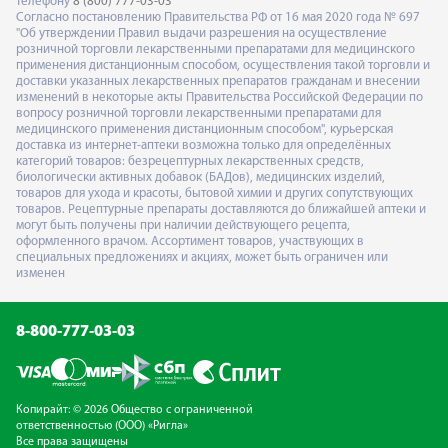
телефону
8 (800) 777-03-03
Согласно постановлению Правительства РФ от 16 мая 2020 года № 697
"Об утверждении Правил выдачи разрешения на осуществление
розничной торговли лекарственными препаратами для медицинского
применения дистанционным способом, осуществления такой торговли и
доставки указанных лекарственных препаратов гражданам и внесении
изменений в некоторые акты Правительства Российской Федерации по
вопросу розничной торговли лекарственными препаратами для
медицинского применения дистанционным способом", курьерская
доставка из интернет-аптеки возможна только для определённых
категорий товаров: безрецептурных лекарственных средств,
биологически активных добавок (БАДов), медицинских изделий,
товаров для ухода и красоты, бытовой химии и других сопутствующих
товаров. Рецептурные препараты доставляются до ближайшей аптеки и
могут быть получены при наличии действующего рецепта,
оформленного врачом. Ассортимент товаров, участвующих в
специальных предложениях и акциях, может быть ограничен или
изменен
8-800-777-03-03
Копирайт: © 2026 Общество с ограниченной
ответственностью (ООО) «Ригла»
Все права защищены