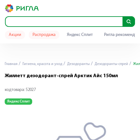
Акции
Распродажа
Яндекс Сплит
Ригла рекомендуе
Главная
Гигиена, красота и уход
Дезодоранты
Дезодоранты-спрей
Жилл
Жиллетт дезодорант-спрей Арктик Айс 150мл
код товара:
52027
Яндекс Сплит