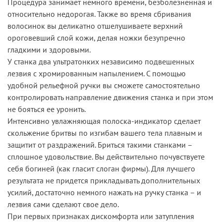
Процедура занимает немного времени, безболезненная и
относительно недорогая. Также во время сбривания
волосинок вы деликатно отшелушиваете верхний
ороговевший слой кожи, делая ножки безупречно
гладкими и здоровыми.
У станка два ультратонких независимо подвешенных
лезвия с хромированным напылением. С помощью
удобной рельефной ручки вы сможете самостоятельно
контролировать направление движения станка и при этом
не бояться ее уронить.
Интенсивно увлажняющая полоска-индикатор сделает
скольжение бритвы по изгибам вашего тела плавным и
защитит от раздражений. Бриться такими станками –
сплошное удовольствие. Вы действительно почувствуете
себя богиней (как гласит слоган фирмы). Для лучшего
результата не придется прикладывать дополнительных
усилий, достаточно немного нажать на ручку станка – и
лезвия сами сделают свое дело.
При первых признаках дискомфорта или затупления