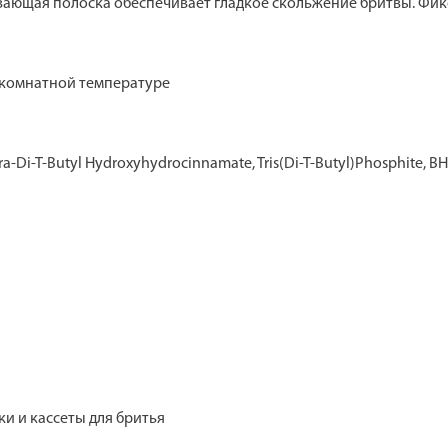
ающая полоска обеспечивает гладкое скольжение бритвы. Фик
и комнатной температуре
tra-Di-T-Butyl Hydroxyhydrocinnamate, Tris(Di-T-Butyl)Phosphite, BH
нки и кассеты для бритья