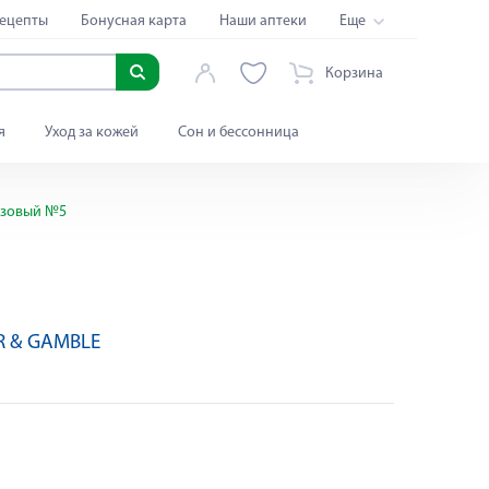
ецепты
Бонусная карта
Наши аптеки
Еще
Корзина
я
Уход за кожей
Сон и бессонница
азовый №5
R & GAMBLE