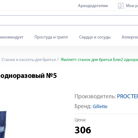
Арендодателям
Мои р
рекомендует
Простуда и грипп
Сердце и сосуды
Аллерги
Станки и кассеты для бритья
Жиллетт станок для бритья Блю2 однор
2 одноразовый №5
Производитель:
PROCTE
Бренд:
Gillette
Цена:
306