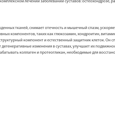
омплексном лечении заболеваний суставов: остеохондрозе, рад
денных тканей, снимает отечность и мышечный спазм, ускоряе
ивных компонентов, таких как глюкозамин, хондроитин, витами
 структурный компонент и естественный защитник клеток. Он 
 дегенеративные изменения в суставах, улучшает их подвижно
батывать коллаген и протеогликан, необходимые для восстано