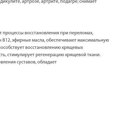
икулите, артрозе, артрите, подагре; снимает
т процессы восстановления при переломах,
н В12, эфирные масла, обеспечивают максимальную
способствует восстановлению хрящевых
сть, стимулирует регенерацию хрящевой ткани.
вления суставов, обладает