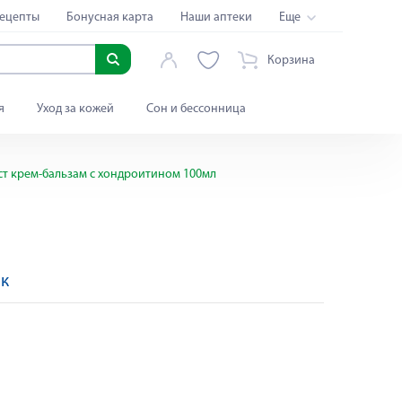
ецепты
Бонусная карта
Наши аптеки
Еще
Корзина
я
Уход за кожей
Сон и бессонница
т крем-бальзам с хондроитином 100мл
эк