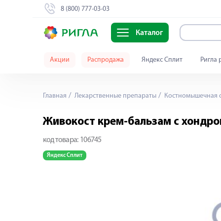
8 (800) 777-03-03
Каталог
Акции
Распродажа
Яндекс Сплит
Ригла 
Главная
Лекарственные препараты
Костномышечная 
Живокост крем-бальзам с хондр
код товара:
106745
Яндекс Сплит