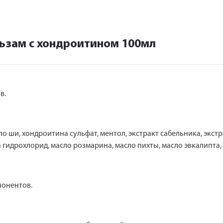
ьзам с хондроитином 100мл
в.
о ши, хондроитина сульфат, ментол, экстракт сабельника, экстра
 гидрохлорид, масло розмарина, масло пихты, масло эвкалипта, 
понентов.