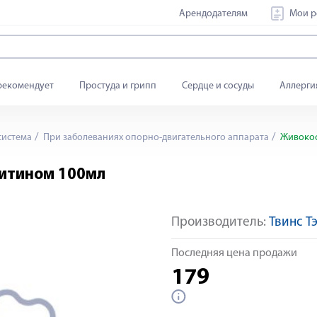
Арендодателям
Мои р
рекомендует
Простуда и грипп
Сердце и сосуды
Аллерги
система
При заболеваниях опорно-двигательного аппарата
Живокос
оитином 100мл
Производитель:
Твинс Т
Последняя цена продажи
179