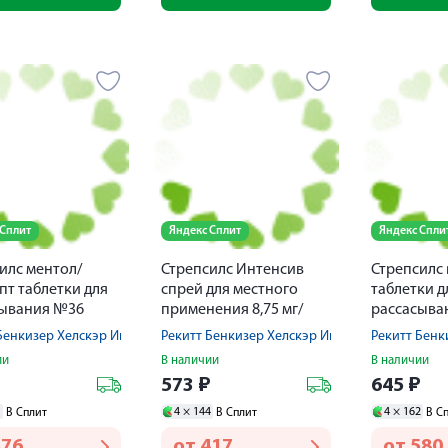
 Сплит
Яндекс Сплит
Яндекс Спли
илс ментол/
Стрепсилс Интенсив
Стрепсилс
пт таблетки для
спрей для местного
таблетки д
сывания №36
применения 8,75 мг/
рассасыва
доза 15мл
Бенкизер Хелскэр Интернешнл Лтд
Рекитт Бенкизер Хелскэр Интернешнл Лтд
Рекитт Бенк
ии
В наличии
В наличии
₽
573
₽
645
₽
1
4 ×
144
4 ×
162
В Сплит
В Сплит
В С
576
от
417
от
580