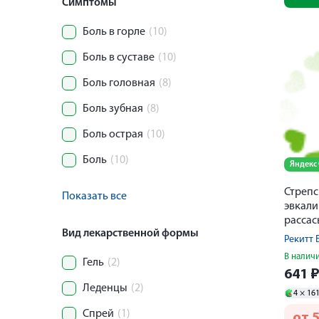
Симптомы
Боль в горле
(10)
Боль в суставе
(10)
Боль головная
(8)
Боль зубная
(8)
Боль острая
(10)
Боль
(10)
Яндекс
Стрепс
Показать все
эвкали
расса
Вид лекарственной формы
Рекитт 
В налич
Гель
(2)
641
Леденцы
(2)
4 ×
16
Спрей
(1)
от