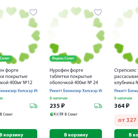
 Сплит
Яндекс Сплит
ен форте
Нурофен форте
Стрепсилс 
ки покрытые
таблетки покрытые
рассасыван
кой 400мг №12
оболочкой 400мг № 24
клубника 
Бенкизер Хелскэр Интернешнл Лтд
Рекитт Бенкизер Хелскэр Интернешнл Лтд
Рекитт Бенк
ии
В наличии
В наличии
₽
235
₽
364
₽
4 ×
59
В Сплит
В Сплит
от
327
В корзину
В корзину
В к