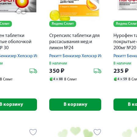
 Сплит
Яндекс Сплит
Яндекс Спли
н таблетки
Стрепсилс таблетки для
Нурофен т
тые оболочкой
рассасывания мед и
покрытые 
№ 30
лимон №24
200мг №20
Бенкизер Хелскэр Интернешнл Лтд
Рекитт Бенкизер Хелскэр Интернешнл Лтд
Рекитт Бенк
ии
В наличии
В наличии
₽
350
₽
235
₽
4 ×
88
4 ×
59
В Сплит
В Сплит
В Сп
В корзину
В корзину
В к