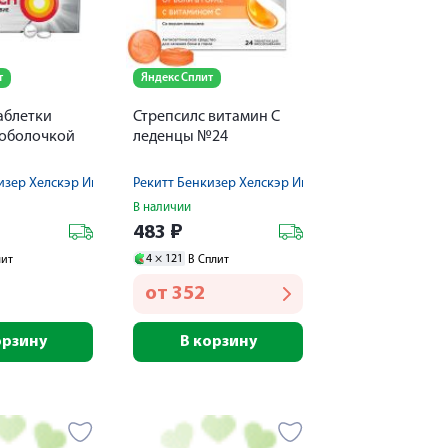
т
Яндекс Сплит
аблетки
Стрепсилс витамин С
оболочкой
леденцы №24
изер Хелскэр Интернешнл Лтд
Рекитт Бенкизер Хелскэр Интернешнл Лтд
В наличии
483
₽
4 ×
121
лит
В Сплит
от
352
орзину
В корзину