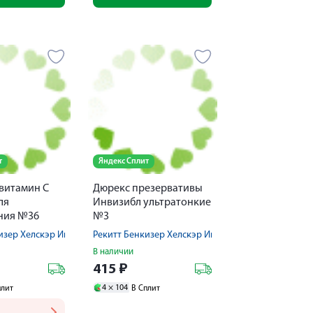
т
Яндекс Сплит
 витамин С
Дюрекс презервативы
ля
Инвизибл ультратонкие
ния №36
№3
изер Хелскэр Интернешнл Лтд
Рекитт Бенкизер Хелскэр Интернешнл Лтд
В наличии
415
₽
4 ×
104
плит
В Сплит