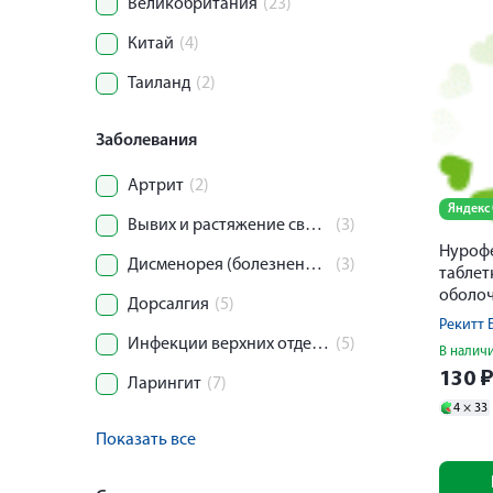
Великобритания
(23)
Китай
(4)
Таиланд
(2)
Заболевания
Артрит
(2)
Яндекс
Вывих и растяжение связочного аппарата сустава
(3)
Нуроф
Дисменорея (болезненные менструации)
(3)
таблет
оболоч
Дорсалгия
(5)
Рекитт 
Инфекции верхних отделов дыхательных путей
(5)
В налич
130
Ларингит
(7)
4 ×
33
Показать все