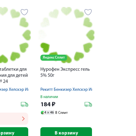
Яндекс Сплит
таблетки для
Нурофен Экспресс гель
ия для детей
5% 50г
№ 24
изер Хелскэр Интернешнл Лтд
Рекитт Бенкизер Хелскэр Интернешнл Лтд
В наличии
184
₽
4 ×
46
В Сплит
орзину
В корзину