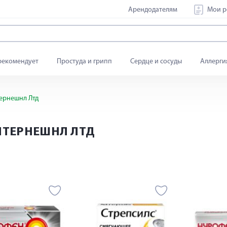
Арендодателям
Мои р
рекомендует
Простуда и грипп
Сердце и сосуды
Аллерги
ернешнл Лтд
НТЕРНЕШНЛ ЛТД