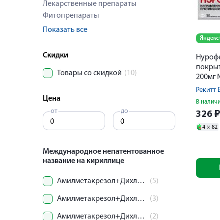
Лекарственные препараты
Фитопрепараты
Показать все
Яндекс
Скидки
Нурофе
покры
Товары со скидкой
(10)
200мг 
Рекитт 
Цена
В налич
от
до
326
4 ×
82
Международное непатентованное
название на кириллице
Амилметакрезол+Дихлорбензиловый спирт
(5)
Амилметакрезол+Дихлорбензиловый спирт+Аскорбиновая кислота
(3)
Амилметакрезол+Дихлорбензиловый спирт+Левоментол
(2)