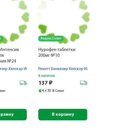
т
Яндекс Сплит
 Интенсив
Нурофен таблетки
ля
200мг №10
ния №24
изер Хелскэр Интернешнл Лтд
Рекитт Бенкизер Хелскэр Интернешнл Лтд
В наличии
137
₽
4 ×
35
плит
В Сплит
орзину
В корзину