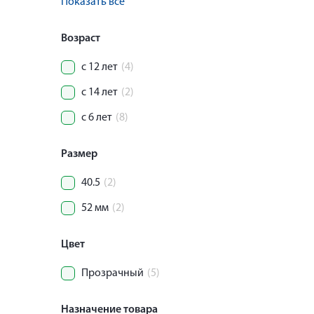
Показать все
Возраст
с 12 лет
(4)
с 14 лет
(2)
с 6 лет
(8)
Размер
40.5
(2)
52 мм
(2)
Цвет
Прозрачный
(5)
Назначение товара