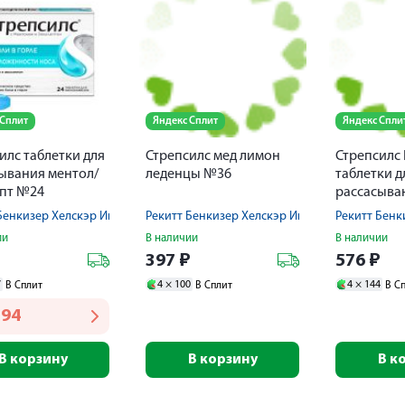
 Сплит
Яндекс Сплит
Яндекс Спли
илс таблетки для
Стрепсилс мед лимон
Стрепсилс
ывания ментол/
леденцы №36
таблетки д
пт №24
рассасыва
Бенкизер Хелскэр Интернешнл Лтд
Рекитт Бенкизер Хелскэр Интернешнл Лтд
Рекитт Бенк
ии
В наличии
В наличии
₽
397
₽
576
₽
7
4 ×
100
4 ×
144
В Сплит
В Сплит
В С
294
В корзину
В корзину
В к