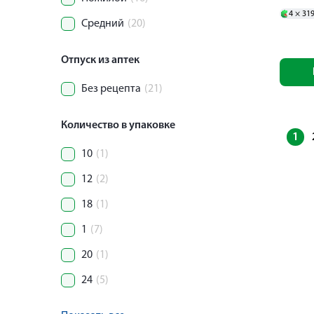
4 ×
31
Средний
(20)
Отпуск из аптек
Без рецепта
(21)
Количество в упаковке
1
10
(1)
12
(2)
18
(1)
1
(7)
20
(1)
24
(5)