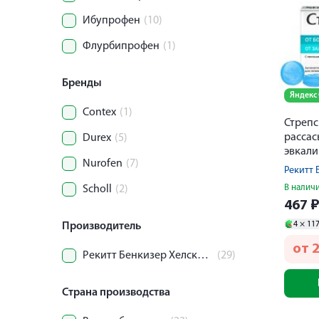
Ибупрофен
(10)
Флурбипрофен
(1)
Бренды
Яндекс
Contex
(1)
Стрепс
рассас
Durex
(5)
эвкали
Nurofen
(7)
Рекитт 
В налич
Scholl
(2)
467
4 ×
11
Производитель
от
Рекитт Бенкизер Хелскэр Интернешнл Лтд
(29)
Страна производства