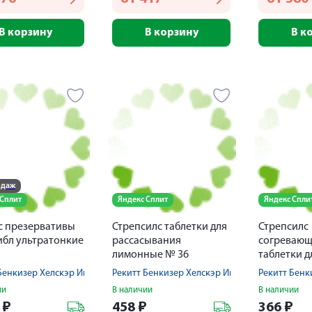
В корзину
В корзину
В к
одаж
 Сплит
Яндекс Сплит
Яндекс Спли
с презервативы
Стрепсилс таблетки для
Стрепсилс
бл ультратонкие
рассасывания
согревающ
лимонные № 36
таблетки д
рассасыва
Бенкизер Хелскэр Интернешнл Лтд
Рекитт Бенкизер Хелскэр Интернешнл Лтд
Рекитт Бенк
ии
В наличии
В наличии
4
₽
458
₽
366
₽