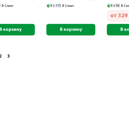
9
4 ×
115
4 ×
92
В Сплит
В Сплит
В Сп
от
329
В корзину
В корзину
В к
2
3