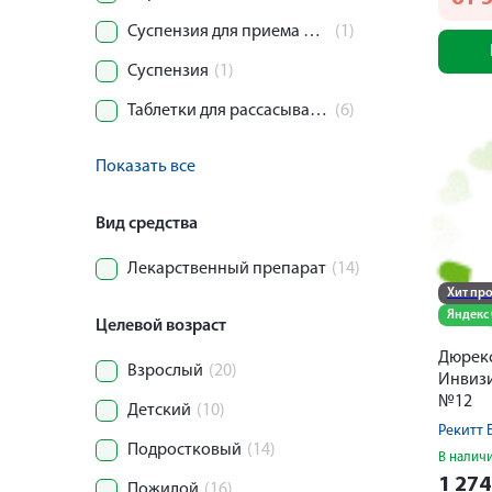
Суспензия для приема внутрь
(1)
Суспензия
(1)
Таблетки для рассасывания
(6)
Показать все
Вид средства
Лекарственный препарат
(14)
Хит пр
Яндекс
Целевой возраст
Дюрек
Взрослый
(20)
Инвизи
№12
Детский
(10)
Рекитт 
Подростковый
(14)
В налич
1 27
Пожилой
(16)