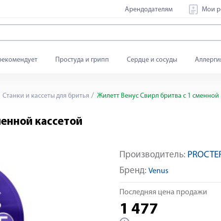
Арендодателям
Мои р
рекомендует
Простуда и грипп
Сердце и сосуды
Аллерги
Станки и кассеты для бритья
Жилетт Венус Свирл бритва с 1 сменной
менной кассетой
Производитель:
PROCTE
Бренд:
Venus
Последняя цена продажи
1 477