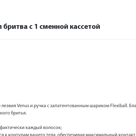
 бритва с 1 сменной кассетой
ие лезвия Venus и ручка с запатентованным шариком Flexiball. Бл
ного бритья.
ть фактически каждый волосок;
ется к контурам вашего тела, обеспечивая максимальный контакт