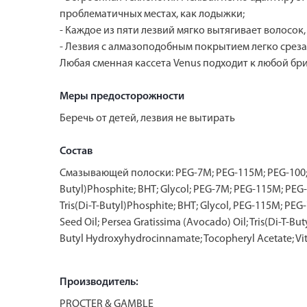
проблематичных местах, как лодыжки;
- Каждое из пяти лезвий мягко вытягивает волосок,
- Лезвия с алмазоподобным покрытием легко среза
Любая сменная кассета Venus подходит к любой бри
Меры предосторожности
Беречь от детей, лезвия не вытирать
Состав
Смазывающей полоски: PEG-7M; PEG-115M; PEG-100; Sili
Butyl)Phosphite; BHT; Glycol; PEG-7M; PEG-115M; PEG-1
Tris(Di-T-Butyl)Phosphite; BHT; Glycol, PEG-115M; PEG-
Seed Oil; Persea Gratissima (Avocado) Oil; Tris(Di-T-B
Butyl Hydroxyhydrocinnamate; Tocopheryl Acetate; Vitis
Производитель:
PROCTER & GAMBLE