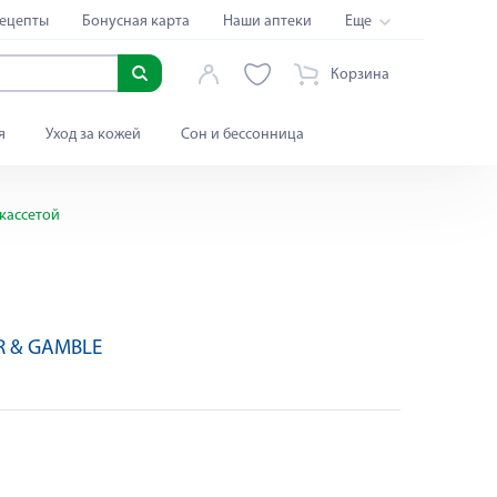
ецепты
Бонусная карта
Наши аптеки
Еще
Корзина
я
Уход за кожей
Сон и бессонница
 кассетой
R & GAMBLE