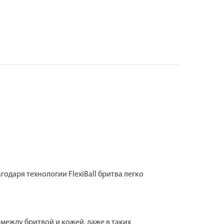
агодаря технологии FlexiBall бритва легко
 между бритвой и кожей, даже в таких