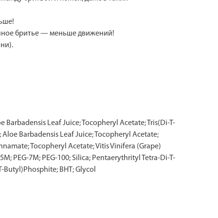
льше!
енное бритье — меньше движений!
ни).
arbadensis Leaf Juice; Tocopheryl Acetate; Tris(Di-T-
 Aloe Barbadensis Leaf Juice; Tocopheryl Acetate;
nnamate; Tocopheryl Acetate; Vitis Vinifera (Grape)
M; PEG-7M; PEG-100; Silica; Pentaerythrityl Tetra-Di-T-
T-Butyl)Phosphite; BHT; Glycol