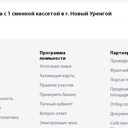
 с 1 сменной кассетой в г. Новый Уренгой
Программа
Партне
лояльности
Проведе
Аптечная семья
Франчай
Активация карты
Портал 
Правила участия
Предлож
Проверить баланс
площади
ьность
Личный кабинет
Отбор п
в
Вопрос-ответ
Докумен
политика
Электронные чеки
Собстве
е