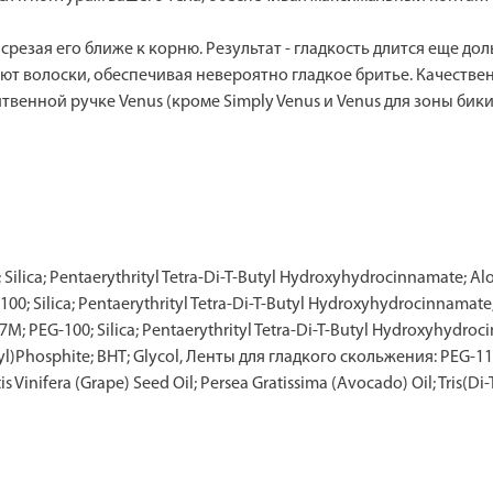
 срезая его ближе к корню. Результат - гладкость длится еще до
ют волоски, обеспечивая невероятно гладкое бритье. Качеств
твенной ручке Venus (кроме Simply Venus и Venus для зоны бики
ca; Pentaerythrityl Tetra-Di-T-Butyl Hydroxyhydrocinnamate; Aloe B
00; Silica; Pentaerythrityl Tetra-Di-T-Butyl Hydroxyhydrocinnamate;
7M; PEG-100; Silica; Pentaerythrityl Tetra-Di-T-Butyl Hydroxyhydroci
utyl)Phosphite; BHT; Glycol, Ленты для гладкого скольжения: PEG-115
 Vinifera (Grape) Seed Oil; Persea Gratissima (Avocado) Oil; Tris(Di-