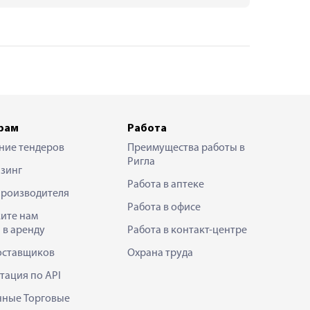
рам
Работа
ние тендеров
Преимущества работы в
Ригла
зинг
Работа в аптеке
производителя
Работа в офисе
ите нам
 в аренду
Работа в контакт-центре
оставщиков
Охрана труда
тация по API
нные Торговые